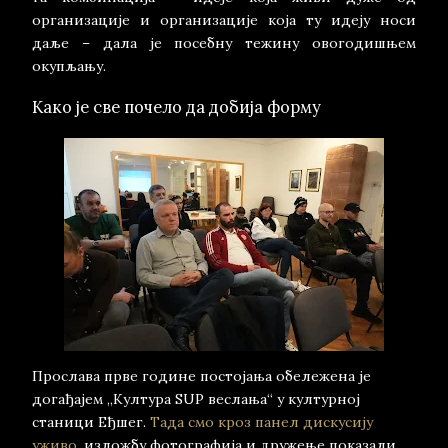
организације и организације која ту идеју носи
даље – дала је посебну тежину овогодишњем
окупљању.
Како је све почело да добија форму
Прослава прве године постојања обележена је
догађајем „Култура SUP веслања“ у културној
станици Еђшег.
Тада смо кроз панел дискусију
уживо,
изложбу фотографија и дружење показали