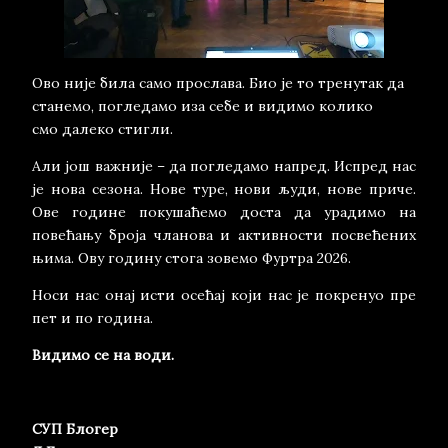
Ово није била само прослава. Био је то тренутак да
станемо, погледамо иза себе и видимо колико
смо далеко стигли.
Али још важније – да погледамо напред. Испред нас
је нова сезона. Нове туре, нови људи, нове приче.
Ове године покушаћемо доста да урадимо на
повећању броја чланова и активности посвећених
њима. Ову годину стога зовемо Фуртра 2026.
Носи нас онај исти осећај који нас је покренуо пре
пет и по година.
Видимо се на води.
СУП Блогер