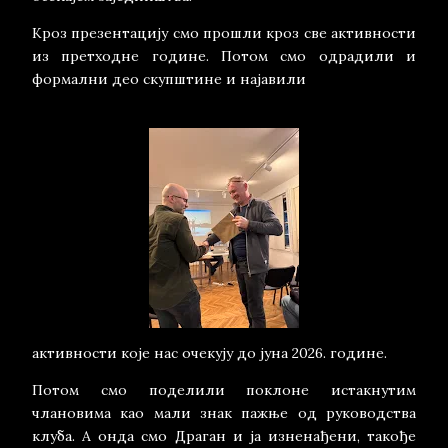
Кроз презентацију смо прошли кроз све активности
из претходне године. Потом смо одрадили и
формални део скупштине и најавили
активности које нас очекују до јуна 2026. године.
Потом смо поделили поклоне истакнутим
члановима као мали знак пажње од руководства
клуба. А онда смо Драган и ја изненађени, такође