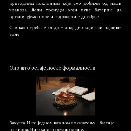
пригодним поклонима које смо добили од наши
чланова. Лепи тренуци који пуне батерије да
организујемо нове и садржајније догађаје.
Све како треба. А онда – онај део који сви највише
воле.
Оно што остаје после формалности
Закуска. И по једном важном показатељу – била је
одлична. Није много остало хране.