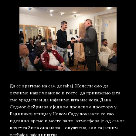
Да се вратимо на сам догађај. Желели смо да
окупимо наше чланове и госте, да прикажемо шта
смо урадили и да најавимо шта нас чека. Дана
Седмог фебриара у једном прелепом простору у
Радничкој улици у Новом Саду показало се као
идеално време и место за то. Атмосфера је од самог
почетка била она наша – опуштена, али са јасним
осећајем заједништва.