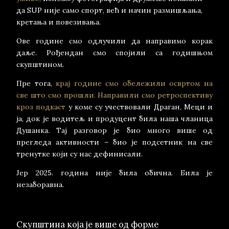
да SUP није само спорт, већ и начин размишљања,
кретања и повезивања.
Ове године смо одлучили да направимо корак
даље. Рођендан смо спојили са годишњом
скупштином.
Пре тога,
крај године смо обележили освртом на
све што смо прошли. Направили смо ретроспективу
кроз подкаст
у коме су учествовали Драган, Меци и
ја, док је водитељ и продуцент била наша чланица
Душанка. Тај разговор је био много више од
прегледа активности – био је подсетник на све
тренутке који су нас дефинисали.
Јер 2025. година није била обична. Била је
незаборавна.
Скупштина која је више од форме