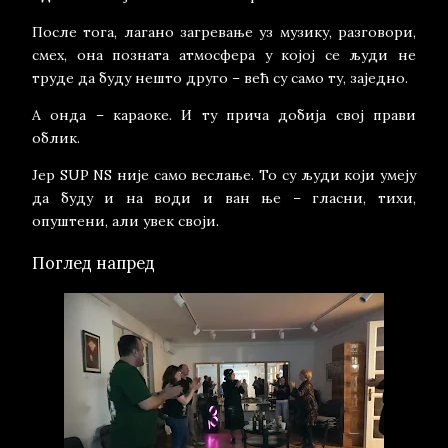
После тога, лагано загревање уз музику, разговори,
смех, она позната атмосфера у којој се људи не
труде да буду нешто друго – већ су само ту, заједно.
А онда – караоке. И ту прича добија свој прави
облик.
Јер SUP NS није само веслање. То су људи који умеју
да буду и на води и ван ње – гласни, тихи,
опуштени, али увек своји.
Поглед напред