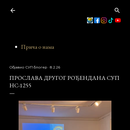
Пређи на главни садржај
Прича о нама
Објавио
СУП блогер
8.2.26
ПРОСЛАВА ДРУГОГ РОЂЕНДАНА СУП
НС-1255