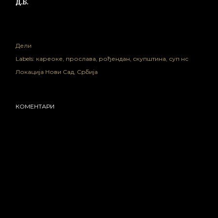
Д.Б.
Дели
Labels:
кареоке
прослава
рођендан
скупштина
суп нс
Локација
Нови Сад, Србија
КОМЕНТАРИ