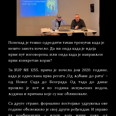
Понекад је тешко одредити тачан тренутак када је
нешто заиста почело. Да ли онда када је идеја
први пут изговорена, или онда када је направљен
први конкретан корак?
За SUP NS 1255, прича је почела још 2020. године,
када је одвеслана прва регата „Од љубави до рата“ –
од Новог Сада до Београда. Од тада до данас
прошло је пет и по година испуњених водом,
људима и причама које су нас обликовале.
Са друге стране, формално постојање удружења ове
године обележило је свој други рођендан. И управо
та комбинација – идеје која живи дуже од