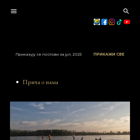
Пређи на главни садржај
Приказују се постови за јул, 2025
ПРИКАЖИ СВЕ
П
о
Прича о нама
с
т
о
в
и