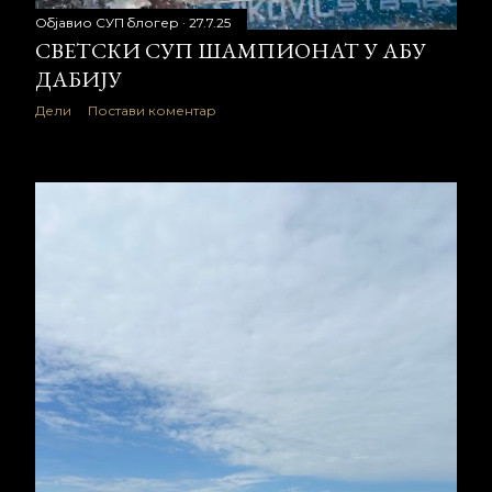
Објавио
СУП блогер
27.7.25
СВЕТСКИ СУП ШАМПИОНАТ У АБУ
ДАБИЈУ
Дели
Постави коментар